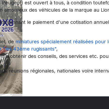
 Peugeot) est ouvert à tous, à condition toutef
un amoureux des véhicules de la marque au Lio
oyennant le paiement d'une cotisation annuel
tiel, de
miniatures spécialement réalisées pour l
e "les 43ème rugissants"
,
in d’obtenir des conseils, des services etc. pou
 aux réunions régionales, nationales voire intern
chargement