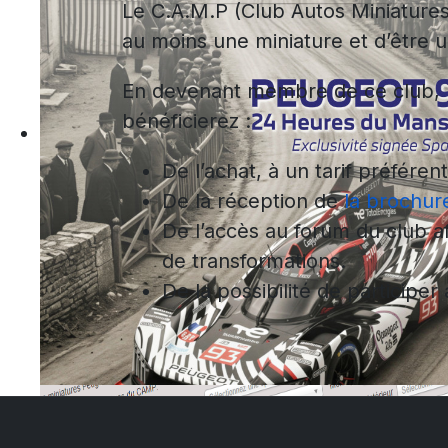
Le C.A.M.P (Club Autos Miniatures
au moins une miniature et d’être 
En devenant membre de ce club, m
bénéficierez :
De l’achat, à un tarif préféren
De la réception de
la brochur
De l’accès au forum du club af
de transformations.
De la possibilité de participer
Le Bulletin N°114
Le dernier bulletin est disponible en télé